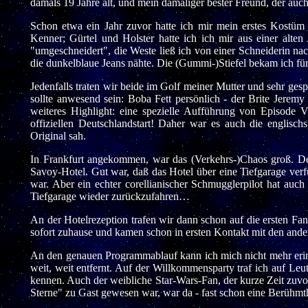
damals 19 Jahre alt, und mein damaliger bester Freund, der au
Schon etwa ein Jahr zuvor hatte ich mir mein erstes Kostüm
Kenner; Gürtel und Holster hatte ich ich mir aus einer alte
"umgeschneidert", die Weste ließ ich von einer Schneiderin nac
die dunkelblaue Jeans nähte. Die (Gummi-)Stiefel bekam ich fü
Jedenfalls traten wir beide im Golf meiner Mutter und sehr ges
sollte anwesend sein: Boba Fett persönlich - der Brite Jerem
weiteres Highlight: eine spezielle Aufführung von Episode
offiziellen Deutschlandstart! Daher war es auch die englisch
Original sah.
In Frankfurt angekommen, war das (Verkehrs-)Chaos groß. Den
Savoy-Hotel. Gut war, daß das Hotel über eine Tiefgarage verfü
war. Aber ein echter corellianischer Schmugglerpilot hat auch
Tiefgarage wieder zurückzufahren…
An der Hotelrezeption trafen wir dann schon auf die ersten 
sofort zuhause und kamen schon in ersten Kontakt mit den ande
An den genauen Programmablauf kann ich mich nicht mehr erinne
weit, weit entfernt. Auf der Willkommensparty traf ich auf Leu
kennen. Auch der weibliche Star-Wars-Fan, der kurze Zeit zuv
Sterne" zu Gast gewesen war, war da - fast schon eine Berühmth