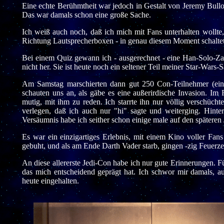
Eine echte Berühmtheit war jedoch in Gestalt von Jeremy Bulloc
Das war damals schon eine große Sache.
Ich weiß auch noch, daß ich mich mit Fans unterhalten wollte, 
Richtung Lautsprecherboxen - in genau diesem Moment schaltet
Bei einem Quiz gewann ich - ausgerechnet - eine Han-Solo-Zah
nicht her. Sie ist heute noch ein seltener Teil meiner Star-Wars
Am Samstag marschierten dann gut 250 Con-Teilnehmer (ein 
schauten uns an, als gäbe es eine außerirdische Invasion. I
mutig, mit ihm zu reden. Ich starrte ihn nur völlig verschüch
verlegen, daß ich auch nur "hi" sagte und weiterging. Hinter
Versäumnis habe ich seither schon einige male auf den späteren
Es war ein einzigartiges Erlebnis, mit einem Kino voller Fan
gebuht, und als am Ende Darth Vader starb, gingen -zig Feuerz
An diese allererste Jedi-Con habe ich nur gute Erinnerungen. Fü
das mich entscheidend geprägt hat. Ich schwor mir damals, a
heute eingehalten.